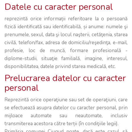
Datele cu caracter personal
reprezintă orice informații referitoare la o persoană
fizică identificată sau identificabilă, și anume: numele şi
prenumele, sexul, data şi locul naşterii, cetăţenia, starea
civilă, telefon/fax, adresa de domiciliu/reşedinţa, e-mail,
profesie, loc de muncă, formare profesională -
diplome-studii, situaţie familială, imagine, interesul,
disponibilitatea, datele privind starea medicală, etc.
Prelucrarea datelor cu caracter
personal
Reprezintă orice operaţiune sau set de operaţiuni, care
se efectuează asupra datelor cu caracter personal, prin
mijloace automate sau neautomate, inclusiv
transmiterea acestora către terții (în condiţiile legii).
Primăria comunei Ciugud poate, dacă este cazul, să