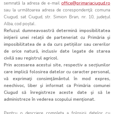
semnată la adresa de e-mail
office@primariaciugud.ro
sau la următoarea adresa de corespondenţă: comuna
Ciugud, sat Ciugud, str. Simion Bran, nr. 10, județul
Alba, cod poștal .
Refuzul dumneavoastră determină imposibilitatea
iniţierii unei relații de parteneriat cu Primăria şi
imposibilitatea de a da curs petițiilor sau cererilor
de orice natură, inclusiv date legate de starea
civilă sau registrul agricol.
Prin accesarea acestui site, respectiv a secțiunilor
care implică folosirea datelor cu caracter personal,
vă exprimaţi consimţământul în mod expres,
neechivoc, liber şi informat ca Primăria comunei
Ciugud să înregistreze aceste date şi să le
administreze în vederea scopului menţionat.
Pentru o descriere completa a folosirii datelor cu