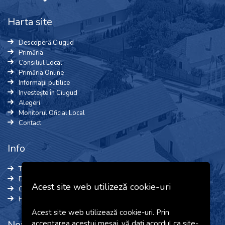
Harta site
Descoperă Ciugud
Primăria
Consiliul Local
Primăria Online
Informații publice
Investește în Ciugud
Alegeri
Monitorul Oficial Local
Contact
Info
Termeni și Condiții
Date cu caracter personal
Acest site web utilizeză cookie-uri
Cookie-uri
Harta site
Acest site web utilizează cookie-uri. Prin
Newsletter
acceptarea acestui mesaj, vă dați acordul ca site-