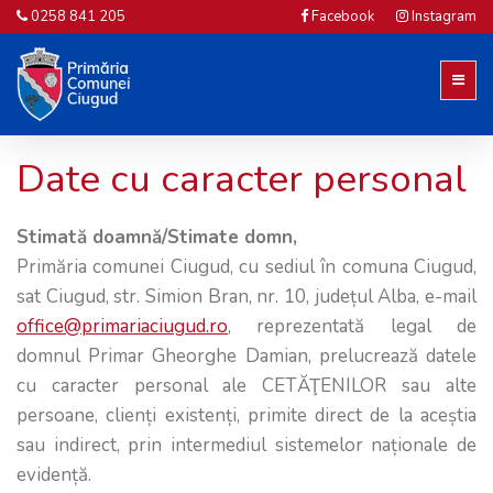
0258 841 205
Facebook
Instagram
Date cu caracter personal
Stimată doamnă/Stimate domn,
Primăria comunei Ciugud, cu sediul în comuna Ciugud,
sat Ciugud, str. Simion Bran, nr. 10, județul Alba, e-mail
office@primariaciugud.ro
, reprezentată legal de
domnul Primar Gheorghe Damian, prelucrează datele
cu caracter personal ale CETĂŢENILOR sau alte
persoane, clienți existenți, primite direct de la aceștia
sau indirect, prin intermediul sistemelor naționale de
evidență.