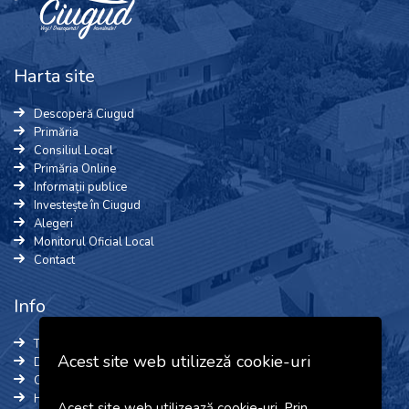
Harta site
Descoperă Ciugud
Primăria
Consiliul Local
Primăria Online
Informații publice
Investește în Ciugud
Alegeri
Monitorul Oficial Local
Contact
Info
Termeni și Condiții
Acest site web utilizeză cookie-uri
Date cu caracter personal
Cookie-uri
Harta site
Acest site web utilizează cookie-uri. Prin