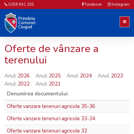
0258 841 205
Facebook
Instagram
Oferte de vânzare a
terenului
Anul:
2026
Anul:
2025
Anul:
2024
Anul:
2023
Anul:
2022
Anul:
2021
Denumirea documentului
Oferte vanzare terenuri agricole 35-36
Oferte vanzare terenuri agricole 33-34
Oferte vanzare terenuri agricole 32