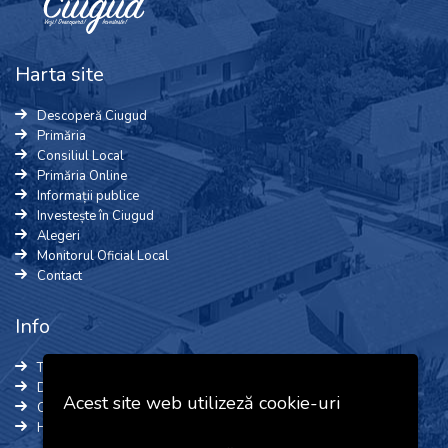
Harta site
Descoperă Ciugud
Primăria
Consiliul Local
Primăria Online
Informații publice
Investește în Ciugud
Alegeri
Monitorul Oficial Local
Contact
Info
Termeni și Condiții
Date cu caracter personal
Acest site web utilizeză cookie-uri
Cookie-uri
Harta site