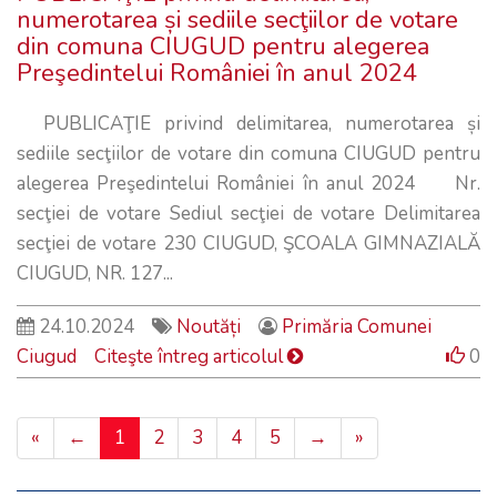
numerotarea și sediile secţiilor de votare
din comuna CIUGUD pentru alegerea
Preşedintelui României în anul 2024
PUBLICAŢIE privind delimitarea, numerotarea și
sediile secţiilor de votare din comuna CIUGUD pentru
alegerea Preşedintelui României în anul 2024 Nr.
secţiei de votare Sediul secţiei de votare Delimitarea
secţiei de votare 230 CIUGUD, ŞCOALA GIMNAZIALĂ
CIUGUD, NR. 127...
24.10.2024
Noutăți
Primăria Comunei
Ciugud
Citeşte întreg articolul
0
«
←
1
2
3
4
5
→
»