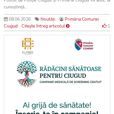
Postul de Poliție Ciugud și Primăria Ciugud vă aduc la
cunoștință...
08.06.2026
Noutăți
Primăria Comunei
Ciugud
Citeşte întreg articolul
1