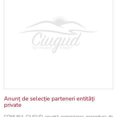
Anunț de selecție parteneri entități
private
COMUNA CIUGUD anunță organizarea procedurii de