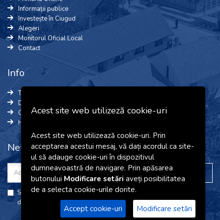
Informații publice
Investește în Ciugud
Alegeri
Monitorul Oficial Local
Contact
Info
Termeni și Condiții
Date cu caracter personal
Acest site web utilizeză cookie-uri
Cookie-uri
Harta site
Acest site web utilizează cookie-uri. Prin
Newsletter
acceptarea acestui mesaj, vă dați acordul ca site-
ul să adauge cookie-uri în dispozitivul
dumneavoastră de navigare. Prin apăsarea
butonului
Modificare setări
aveți posibilitatea
de a selecta cookie-urile dorite.
Sunt de acord cu
termenii și condițiile
precum și cu
prelucrarea
datelor cu caracter personal
de pe acest site web.
Accept cookie-uri
Modificare setări