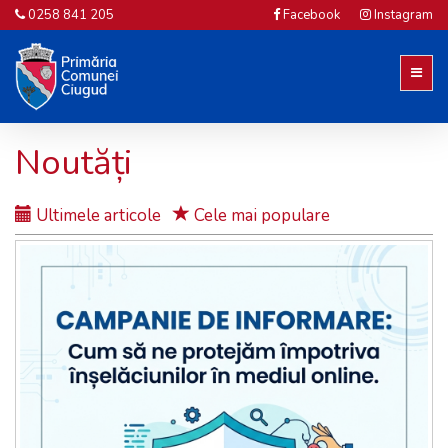
0258 841 205
Facebook
Instagram
Noutăți
Ultimele articole
Cele mai populare