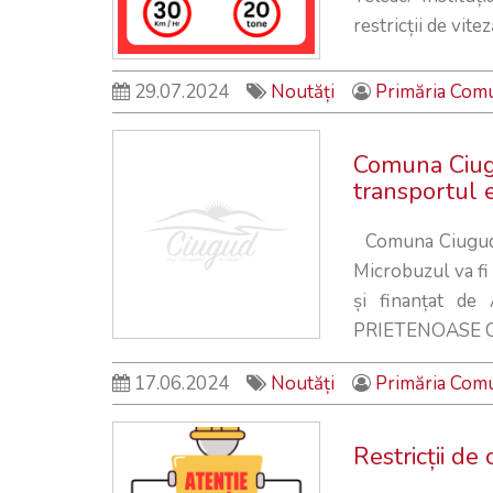
restricții de vite
29.07.2024
Noutăți
Primăria Com
Comuna Ciugu
transportul e
Comuna Ciugud v
Microbuzul va fi 
și finanțat de
PRIETENOASE C
17.06.2024
Noutăți
Primăria Com
Restricții de