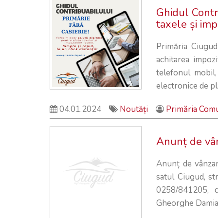
Ghidul Contri
taxele și imp
Primăria Ciugud
achitarea impozit
telefonul mobil,
electronice de pl
04.01.2024
Noutăți
Primăria Com
Anunț de vânz
Anunț de vânzare
satul Ciugud, st
0258/841205, c
Gheorghe Damian, 