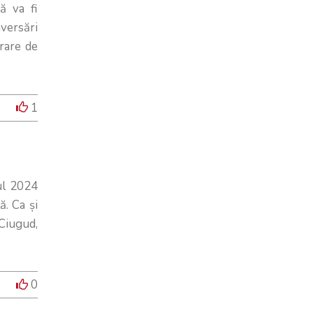
ă va fi
aversări
rare de
1
ul 2024
ă. Ca și
Ciugud,
0