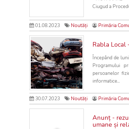
Ciugud a Procedu
01.08.2023
Noutăți
Primăria Com
Rabla Local 
Începând de luni,
Programului pri
persoanelor fizi
informatice...
30.07.2023
Noutăți
Primăria Com
Anunț - rezu
umane și rela