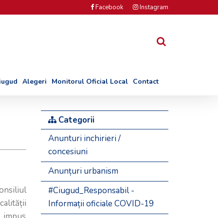
Facebook
Instagram
Ciugud
Alegeri
Monitorul Oficial Local
Contact
Categorii
Anunturi inchirieri /
concesiuni
Anunțuri urbanism
onsiliul
#Ciugud_Responsabil -
alității
Informații oficiale COVID-19
a impus