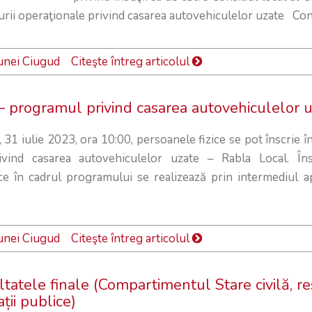
rii operaţionale privind casarea autovehiculelor uzate Consi
unei Ciugud
Citeşte întreg articolul
– programul privind casarea autovehiculelor 
 31 iulie 2023, ora 10:00, persoanele fizice se pot înscrie î
vind casarea autovehiculelor uzate – Rabla Local. Îns
ce în cadrul programului se realizează prin intermediul apl
unei Ciugud
Citeşte întreg articolul
ltatele finale (Compartimentul Stare civilă, r
ții publice)