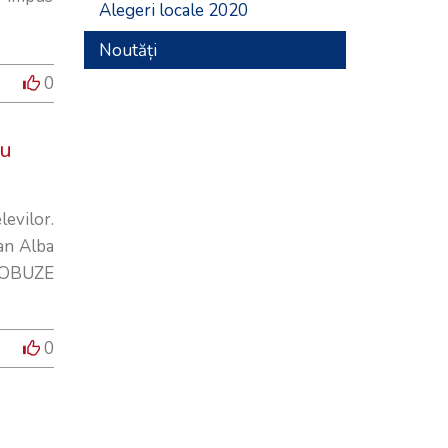
Alegeri locale 2020
Noutăți
0
ru
evilor.
ean Alba
CROBUZE
0