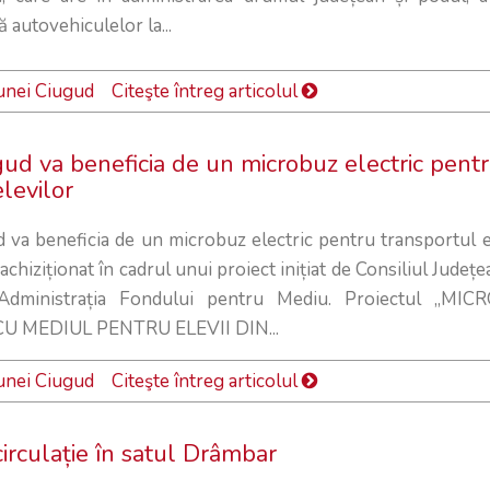
ză autovehiculelor la...
unei Ciugud
Citeşte întreg articolul
d va beneficia de un microbuz electric pent
levilor
a beneficia de un microbuz electric pentru transportul el
achiziționat în cadrul unui proiect inițiat de Consiliul Județ
 Administrația Fondului pentru Mediu. Proiectul „MI
U MEDIUL PENTRU ELEVII DIN...
unei Ciugud
Citeşte întreg articolul
 circulație în satul Drâmbar