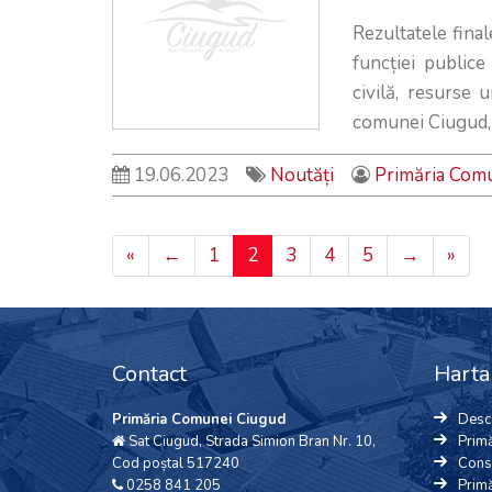
Rezultatele fina
funcției public
civilă, resurse 
comunei Ciugud, j
19.06.2023
Noutăți
Primăria Com
«
←
1
2
3
4
5
→
»
Contact
Harta 
Primăria Comunei Ciugud
Desc
Sat Ciugud, Strada Simion Bran Nr. 10,
Primă
Cod poștal 517240
Consi
0258 841 205
Primă