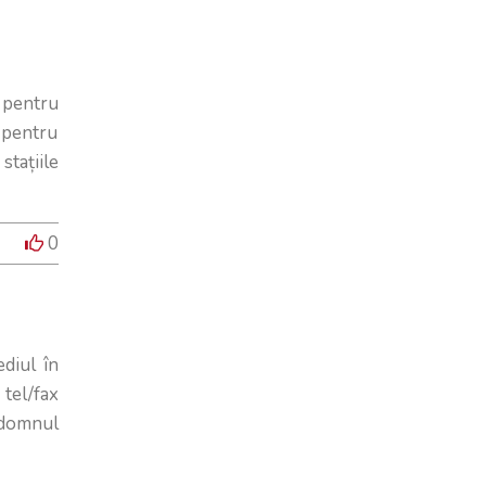
 pentru
a pentru
stațiile
0
diul în
tel/fax
domnul