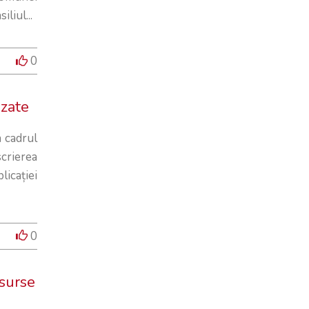
liul...
0
uzate
n cadrul
crierea
icației
0
esurse