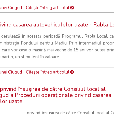
unei Ciugud
Citeşte întreg articolul
ivind casarea autovehiculelor uzate - Rabla L
 derulează în această perioadă Programul Rabla Local, ca
ministrația Fondului pentru Mediu. Prin intermediul progr
e care vor casa o mașină mai veche de 15 ani vor putea prim
aparțin, un stimulent în valoare...
unei Ciugud
Citeşte întreg articolul
vind însuşirea de către Consiliul local al
ud a Procedurii operaţionale privind casarea
lor uzate
vind însuşirea de către Consiliul local al C