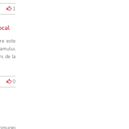
1
ocal
re este
amului,
i, de la
0
omunei