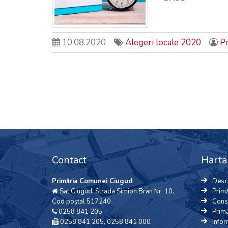
10.08.2020
Alegeri locale 2020
P
Contact
Harta 
Primăria Comunei Ciugud
Desc
Sat Ciugud, Strada Simion Bran Nr. 10,
Primă
Cod poștal 517240
Consi
0258 841 205
Primă
0258 841 205, 0258 841 000
Infor