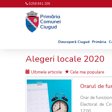
0258 841 205
Descoperă Ciugud
Primăria
C
Alegeri locale 2020
Ultimele articole
Cele mai populare
Orarul de fu
Orar de funcțion
Electoral de Ci
17:00.