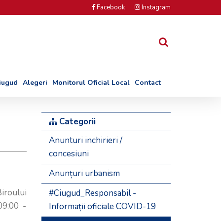
Facebook
Instagram
Ciugud
Alegeri
Monitorul Oficial Local
Contact
Categorii
Anunturi inchirieri /
concesiuni
Anunțuri urbanism
iroului
#Ciugud_Responsabil -
09:00 -
Informații oficiale COVID-19