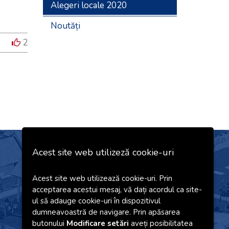
Alegeri locale 2020
Noutăți
2
Acest site web utilizeză cookie-uri
Newsletter
Acest site web utilizează cookie-uri. Prin
acceptarea acestui mesaj, vă dați acordul ca site-
ul să adauge cookie-uri în dispozitivul
Sunt de acord cu
termenii și condițiile
dumneavoastră de navigare. Prin apăsarea
precum și cu
prelucrarea datelor cu
butonului
Modificare setări
aveți posibilitatea
caracter personal
de pe acest site web.