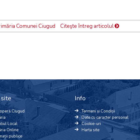
rimăria Comunei Ciugud
Citeşte întreg articolul
site
Info
operă Ciugud
Termeni și Condiții
ria
Date cu caracter personal
liul Local
Cookie-uri
ria Online
Harta site
mații publice