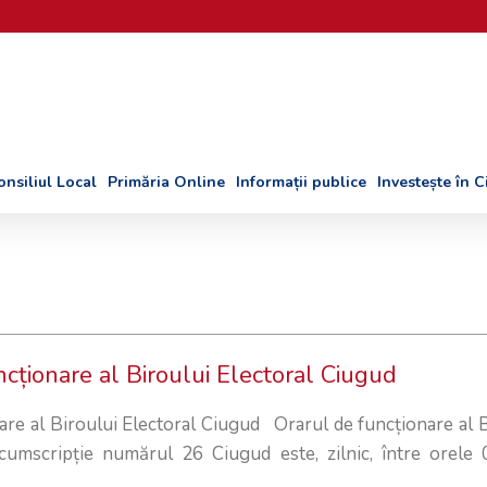
onsiliul Local
Primăria Online
Informații publice
Investește în 
ncționare al Biroului Electoral Ciugud
are al Biroului Electoral Ciugud Orarul de funcționare al B
rcumscripție numărul 26 Ciugud este, zilnic, între orele 