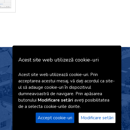
Acest site web utilizeză cookie-uri
Newsletter
Acest site web utilizează cookie-uri. Prin
acceptarea acestui mesaj, vă dați acordul ca site-
ul să adauge cookie-uri în dispozitivul
Sunt de acord cu
termenii și condițiile
dumneavoastră de navigare. Prin apăsarea
precum și cu
prelucrarea datelor cu
butonului
Modificare setări
aveți posibilitatea
caracter personal
de pe acest site web.
de a selecta cookie-urile dorite.
Accept cookie-uri
Modificare setări