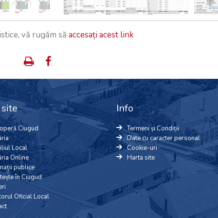
istice, vă rugăm să
accesați acest link
site
Info
operă Ciugud
Termeni și Condiții
ria
Date cu caracter personal
liul Local
Cookie-uri
ria Online
Harta site
mații publice
tește în Ciugud
ri
orul Oficial Local
act