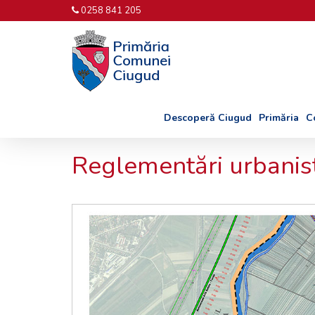
0258 841 205
Descoperă Ciugud
Primăria
C
Reglementări urbanis