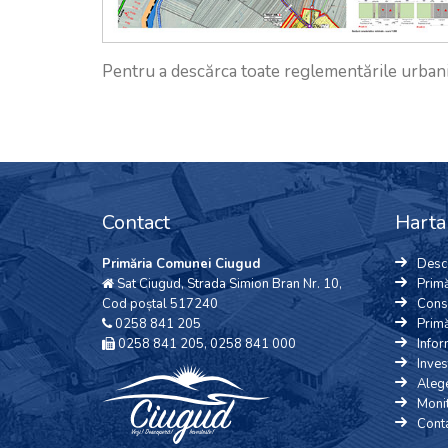
Pentru a descărca toate reglementările urban
Contact
Harta 
Primăria Comunei Ciugud
Desc
Sat Ciugud, Strada Simion Bran Nr. 10,
Primă
Cod poștal 517240
Consi
0258 841 205
Primă
0258 841 205, 0258 841 000
Infor
Inves
Alege
Monit
Cont