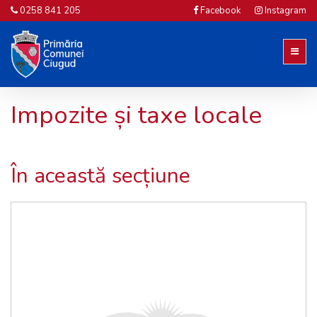
0258 841 205
Facebook
Instagram
Impozite și taxe locale
În această secțiune