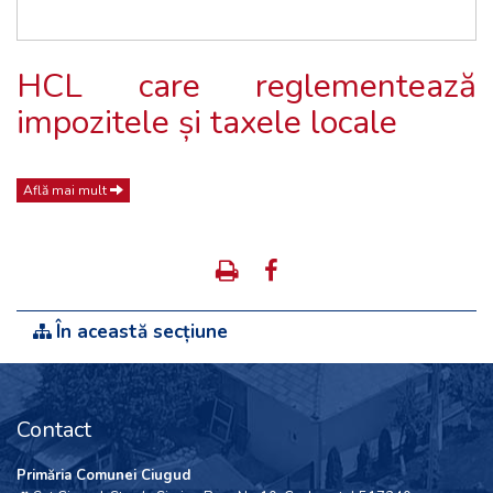
HCL care reglementează
impozitele și taxele locale
Află mai mult
În această secțiune
Contact
Primăria Comunei Ciugud