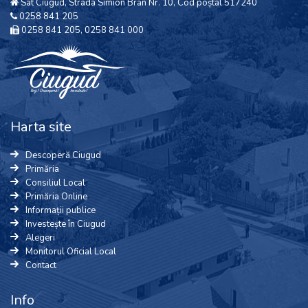
Sat Ciugud, Strada Simion Bran Nr. 10, Cod poștal 517240
0258 841 205
0258 841 205, 0258 841 000
Harta site
Descoperă Ciugud
Primăria
Consiliul Local
Primăria Online
Informații publice
Investește în Ciugud
Alegeri
Monitorul Oficial Local
Contact
Info